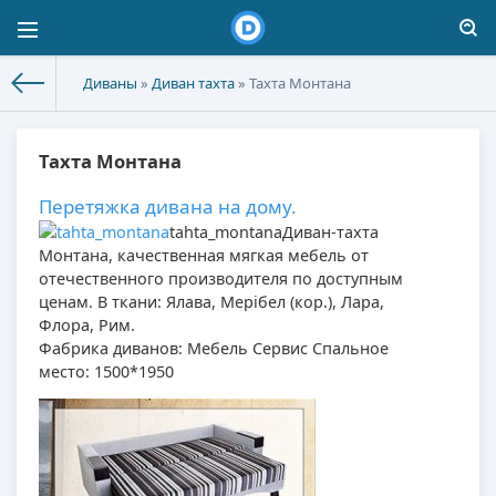
Диваны
»
Диван тахта
» Тахта Монтана
Тахта Монтана
Перетяжка дивана на дому.
tahta_montana
Диван-тахта
Монтана, качественная мягкая мебель от
отечественного производителя по доступным
ценам. В ткани: Ялава, Мерібел (кор.), Лара,
Флора, Рим.
Фабрика диванов: Мебель Сервис Спальное
место: 1500*1950