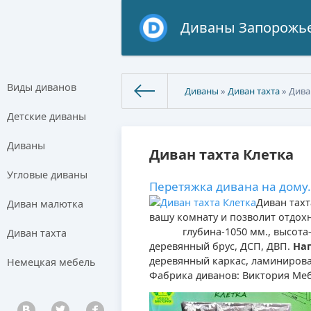
Диваны Запорожь
Виды диванов
Диваны
»
Диван тахта
» Дива
Детские диваны
Диваны
Диван тахта Клетка
Угловые диваны
Перетяжка дивана на дому.
Диван тахт
Диван малютка
вашу комнату и позволит отдохн
глубина-1050 мм., высота-
Диван тахта
деревянный брус, ДСП, ДВП.
На
деревянный каркас, ламинирова
Немецкая мебель
Фабрика диванов: Виктория Меб