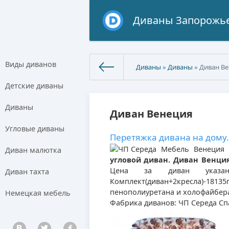
Диваны Запорожь
Виды диванов
Диваны
»
Диваны
» Диван В
Детские диваны
Диваны
Диван Венеция
Угловые диваны
Перетяжка дивана на дому.
Мебель Венеция п
Диван малютка
угловой диван. Диван Венци
Цена за диван указана
Диван тахта
Комплект(диван+2кресла)-18
пенополиуретана и холофайбер
Немецкая мебель
Фабрика диванов: ЧП Середа Сп