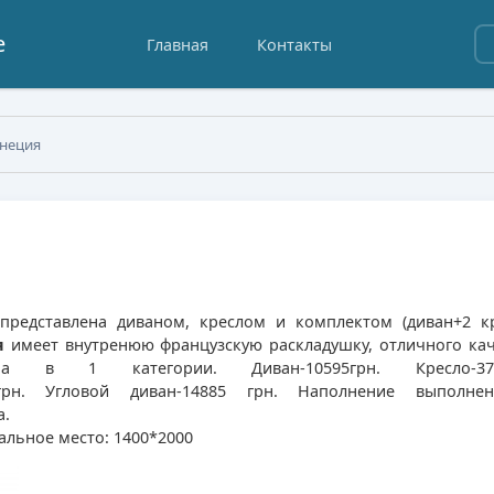
е
Главная
Контакты
енеция
редставлена диваном, креслом и комплектом (диван+2 кр
я
имеет внутренюю французскую раскладушку, отличного кач
 в 1 категории. Диван-10595грн. Кресло-377
135грн. Угловой диван-14885 грн. Наполнение выполне
а.
альное место: 1400*2000