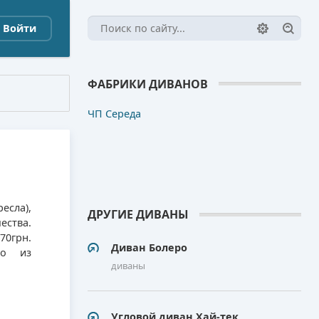
Войти
ФАБРИКИ ДИВАНОВ
ЧП Середа
есла),
ДРУГИЕ ДИВАНЫ
ества.
0грн.
Диван Болеро
но из
диваны
Угловой диван Хай-тек